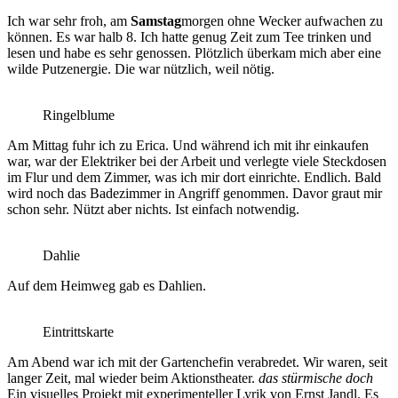
Ich war sehr froh, am
Samstag
morgen ohne Wecker aufwachen zu
können. Es war halb 8. Ich hatte genug Zeit zum Tee trinken und
lesen und habe es sehr genossen. Plötzlich überkam mich aber eine
wilde Putzenergie. Die war nützlich, weil nötig.
Ringelblume
Am Mittag fuhr ich zu Erica. Und während ich mit ihr einkaufen
war, war der Elektriker bei der Arbeit und verlegte viele Steckdosen
im Flur und dem Zimmer, was ich mir dort einrichte. Endlich. Bald
wird noch das Badezimmer in Angriff genommen. Davor graut mir
schon sehr. Nützt aber nichts. Ist einfach notwendig.
Dahlie
Auf dem Heimweg gab es Dahlien.
Eintrittskarte
Am Abend war ich mit der Gartenchefin verabredet. Wir waren, seit
langer Zeit, mal wieder beim Aktionstheater.
das stürmische doch
Ein visuelles Projekt mit experimenteller Lyrik von Ernst Jandl. Es