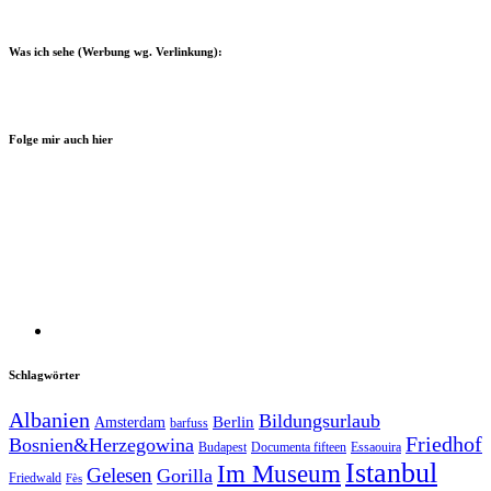
Was ich sehe (Werbung wg. Verlinkung):
Folge mir auch hier
Schlagwörter
Albanien
Bildungsurlaub
Berlin
Amsterdam
barfuss
Friedhof
Bosnien&Herzegowina
Budapest
Documenta fifteen
Essaouira
Istanbul
Im Museum
Gelesen
Gorilla
Friedwald
Fès